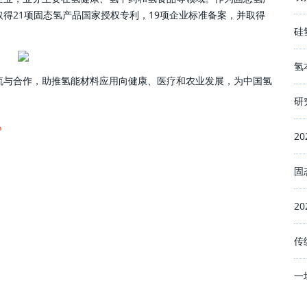
得21项固态氢产品国家授权专利，19项企业标准备案，并取得
硅
氢
流与合作，助推氢能材料应用向健康、医疗和农业发展，为中国氢
研
2
固
2
传
一