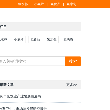
氢水杯
小氢片
氢食品
氢水瓷
栏目
氢水杯
小氢片
氢食品
氢水瓷
氢洗涤
最新文章
更多>>
026年氢农业产业发展白皮书
效型卫生巾市场与发展研究报告