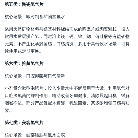
第五类：陶瓷氢气片
核心场景：即时制备矿物富氢水
采用天然矿物材料与镁基材料烧结而成的陶瓷片或陶瓷颗粒，投入
饮用水后缓慢产氢，同时溶出镁、钙、锌、锶、偏硅酸等有益矿物
元素。不产生化学残留感，口感清冽，多用于高端饮水场景，可持
续使用或定期更换。
第六类：抑菌氢气片
核心场景：口腔抑菌与口气清新
小剂量含漱型泡腾片，投入少量水中溶解后用于含漱。利用氢气对
口腔厌氧菌的抑制作用，辅助改善牙周健康、清除晨起口臭、缓解
咽喉不适。部分产品复配木糖醇、乳酸菌素、茶多酚增强口感与功
效。
第七类：美容氢气片
核心场景：面部洁肤与氢水面膜