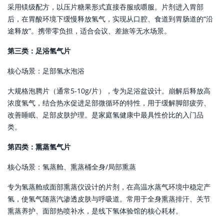
采用镁级配方，以压片糖果形式直接吞服或嚼服。片剂进入胃部
后，在胃酸环境下缓慢释放氢气，实现从口腔、食道到胃肠道的“沿
途释放”。携带零负担，适合会议、差旅等无水场景。
第三类：足浴氢气片
核心场景：足部氢水泡浴
大规格泡腾片（通常5-10g/片），专为足浴盆设计。崩解后释放高
浓度氢气，结合热水促进足部微循环的特性，用于缓解脚部疲劳、
改善睡眠、足部皮肤护理。是家庭氢健康中最具性价比的入门品
类。
第四类：熏蒸氢气片
核心场景：氢蒸舱、熏蒸桶全身/局部熏蒸
专为氢蒸舱或面部熏蒸仪设计的片剂，在高温水蒸气环境中稳定产
氢，使氢气随蒸汽渗透皮肤与呼吸道。常用于全身熏蒸排汗、关节
熏蒸养护、面部热喷补水，是线下氢体验馆的核心耗材。