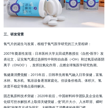
三、研发背景
氢气片的诞生与发展，根植于氢气医学研究的三大里程碑：
2007年奠基性发现：日本医科大学太田成男教授在《自然•医学》发
表论文，证实氢气通过选择性中和羟自由基（•OH）和过氧亚硝基阴
离子（ONOO⁻），发挥抗氧化作用，点燃全球氢医学研究热潮。
氢健康消费觉醒：2015年后，日韩率先将氢气融入日常保健，富氢
水杯、氢水机、氢浴设备逐渐家庭化。但设备价格高、体积大、氢
浓度不稳定等痛点亟待解决。
固态氢原料技术突破：2020年前后，中国材料科学团队及企业在氢
化镁可控水解技术上取得关键突破，使“药片大小、入水即溶、瞬时
饱和”的氢气片成为现实，大幅降低了消费者的使用门槛。