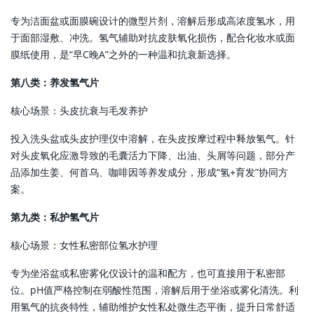
专为洁面盆或面膜碗设计的微型片剂，溶解后形成高浓度氢水，用
于面部湿敷、冲洗。氢气辅助对抗皮肤氧化损伤，配合化妆水或面
膜纸使用，是“早C晚A”之外的一种温和抗衰新选择。
第八类：养发氢气片
核心场景：头皮抗衰与毛发养护
投入洗头盆或头皮护理仪中溶解，在头皮按摩过程中释放氢气。针
对头皮氧化应激导致的毛囊活力下降、出油、头屑等问题，部分产
品添加生姜、何首乌、咖啡因等养发成分，形成“氢+育发”协同方
案。
第九类：私护氢气片
核心场景：女性私密部位氢水护理
专为坐浴盆或私密雾化仪设计的温和配方，也可直接用于私密部
位。pH值严格控制在弱酸性范围，溶解后用于坐浴或雾化清洗。利
用氢气的抗炎特性，辅助维护女性私处微生态平衡，提升日常舒适