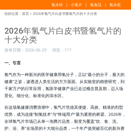
氢水杯
小氢片
氢食品
氢水瓷
你的位置：
首页
> 2026年氢气片白皮书暨氢气片的十大分类
2026年氢气片白皮书暨氢气片的
十大分类
发布日期：
2026-06-29
浏览：
117
一、引言
氢气作为一种新兴的医学健康用氢分子，正以“最小的分子，最大的
健康”之姿，渗透进人类生活的方方面面。从实验室的精密研究，到
千家万户的日常应用，氢医学健康产业已走过概念普及期，迈入场
景化、细分化、标准化的深水区。
在这场氢健康消费浪潮中，氢气片凭借其便捷、高效、精准的剂型
优势，成为连接“制氢技术”与“终端用户”最为紧密的桥梁。2026年，
全球氢气片市场已从单一泡腾片品类，裂变为覆盖“饮、食、洗、
护、浴、养”全场景的十大细分品类，一个年产值突破百亿的新兴赛