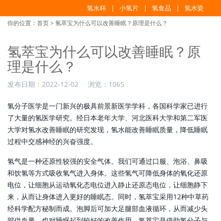
氢水杯
小氢片
氢食品
氢水瓷
你的位置：
首页
> 氢萃宝为什么可以改善睡眠？原理是什么？
氢萃宝为什么可以改善睡眠？原
理是什么？
发布日期：
2022-12-02
浏览：
1065
氢分子医学是一门新兴的极具前景新医学学科，各国科学家已进行
了大量的氢医学研究。经日本老年大学、河北医科大学和第二军医
大学对氢水改善睡眠的研究发现，氢水能改善睡眠质量，降低睡眠
过程中交感神经的兴奋强度。
氢气是一种还原性较强的安全气体。我们可通过口服、泡浴、鼻吸
和饮氢等方式吸收氢气进入身体。这些氢气可降低身体的氧化还原
电位，让细胞从运动氧化态电位进入静止还原态电位，让细胞静下
来，从而让身体进入更好的睡眠态。同时，氢萃宝采用12种中草药
经科学配方秘制而成。泡脚后可加大足腿部血液循环，从而减少头
部供血量，也对睡眠起到较好的改善作用。氢萃宝是借助氢分子与