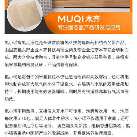
氢小瑶富氢足浴包是全球首款将氢科技与瑶医药相结合的新产品。
由固态氢头部企业木齐科技与瑶医药头部企业汇萃本草联合研制而
成。两大企业技术融合，具有消字号和企业标准双重备案，获得多
项权威机构检测认证，产品信赖有保障。
氢小瑶足浴包中的米氢颗粒不仅让道地瑶药材高效溶出，还可将泡
脚水制造成富含氢气的小分子温泉水。在瑶药与米氢的双重效果加
持下，长期使用能有效改善睡眠，同时具有祛湿排寒和行气活血等
功效。
氢小瑶不用熬煮，直接浸入开水即可使用。泡脚每次用一包，泡澡
每次用5-10包，满足人体养生需求，氢小瑶不仅适用于家庭，还可
配套氢店和足疗店等场所。 勇立潮头闯新路，砥砺奋进启新程，氢
小瑶将秉承中医药产业的发展战略，开启足浴养生新篇章。