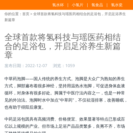
氢水杯
小氢片
氢食品
氢水瓷
你的位置：
首页
> 全球首款将氢科技与瑶医药相结合的足浴包，开启足浴养生
新篇章
全球首款将氢科技与瑶医药相结
合的足浴包，开启足浴养生新篇
章
发布日期：
2022-12-07
浏览：
1059
中草药泡脚——国人传统的养生方式。泡脚是大众广为熟知的养生
方式，脚部遍布着很多神经，坚持用温热水泡脚，可促进身体血液
循环，对身体有很多好处。脚属于中医疗法内容之一，也是一种常
见的外治法。泡脚时水中加点“中草药”，不仅祛湿排寒，改善睡眠，
也有助于得阳后康复。
中药足浴包因具有高频消费、价格便宜、效果显著等特点已形成百
亿以上规模的产业。但市场上足浴产品品类繁多，良莠不齐，市场