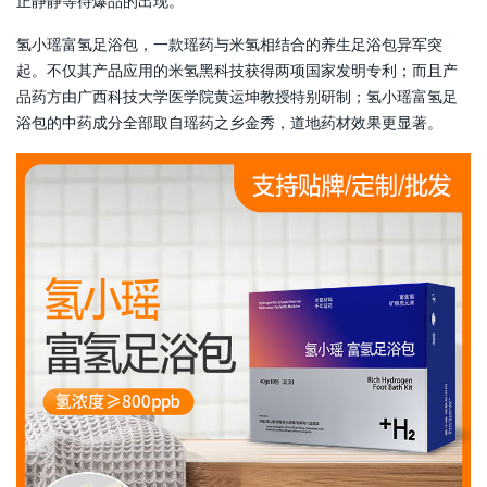
正静静等待爆品的出现。
氢小瑶富氢足浴包，一款瑶药与米氢相结合的养生足浴包异军突
起。不仅其产品应用的米氢黑科技获得两项国家发明专利；而且产
品药方由广西科技大学医学院黄运坤教授特别研制；氢小瑶富氢足
浴包的中药成分全部取自瑶药之乡金秀，道地药材效果更显著。