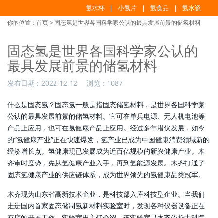
氢水杯
小氢片
氢食品
氢水瓷
你的位置：
首页
> 固态氢是世界各国科学家公认的最具发展前景的储氢材料
固态氢是世界各国科学家公认的
最具发展前景的储氢材料
发布日期：
2022-12-12
浏览：
1087
什么是固态氢？固态氢一般是指固态储氢材料，是世界各国科学家
公认的最具发展前景的储氢材料。它可在单兵电源、无人机电池等
产品上应用，也可在氢健康产品上应用。经过多年潜伏发展，如今
的“氢健康产业”正在快速爆发，氢产业已成为中国健康消费领域新的
经济增长点。氢健康现已发展成为近百亿规模的新兴健康产业。木
齐审时度势，先从氢健康产业入手，再到氢能源发展。木齐打通了
固态氢健康产业的供应链体系，成为世界领先的氢健康品类冠军。
木齐现为山东省高新技术企业，是科技部入库科技型企业。当我们
走进国内首家固态储制氢新材料实验室时，发现各种仪器设备正在
有序的开展工作。实验室田主任介绍，该实验室是木齐依托中科院